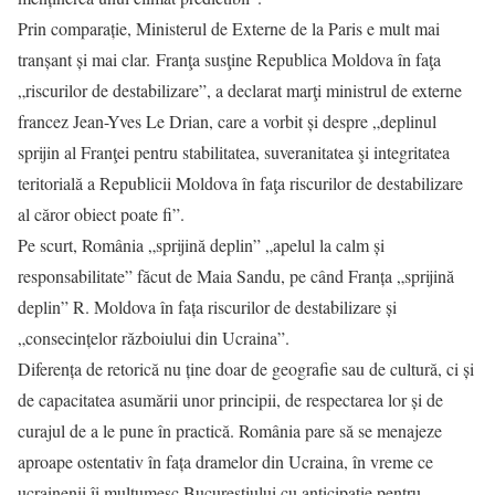
Prin comparație, Ministerul de Externe de la Paris e mult mai
tranșant și mai clar. Franţa susţine Republica Moldova în faţa
„riscurilor de destabilizare”, a declarat marţi ministrul de externe
francez Jean-Yves Le Drian, care a vorbit și despre „deplinul
sprijin al Franţei pentru stabilitatea, suveranitatea şi integritatea
teritorială a Republicii Moldova în faţa riscurilor de destabilizare
al căror obiect poate fi”.
Pe scurt, România „sprijină deplin” „apelul la calm și
responsabilitate” făcut de Maia Sandu, pe când Franța „sprijină
deplin” R. Moldova în fața riscurilor de destabilizare și
„consecințelor războiului din Ucraina”.
Diferența de retorică nu ține doar de geografie sau de cultură, ci și
de capacitatea asumării unor principii, de respectarea lor și de
curajul de a le pune în practică. România pare să se menajeze
aproape ostentativ în fața dramelor din Ucraina, în vreme ce
ucrainenii îi mulțumesc Bucureștiului cu anticipație pentru