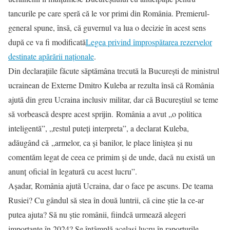
tancurile pe care speră că le vor primi din România. Premierul-
general spune, însă, că guvernul va lua o decizie în acest sens
după ce va fi modificată
Legea privind împrospătarea rezervelor
destinate apărării naționale
.
Din declarațiile făcute săptămâna trecută la București de ministrul
ucrainean de Externe Dmitro Kuleba ar rezulta însă că România
ajută din greu Ucraina inclusiv militar, dar că Bucureștiul se teme
să vorbească despre acest sprijin. România a avut „o politica
inteligentă”, „restul puteți interpreta”, a declarat Kuleba,
adăugând că „armelor, ca și banilor, le place liniștea și nu
comentăm legat de ceea ce primim și de unde, dacă nu există un
anunț oficial în legatură cu acest lucru”.
Așadar, România ajută Ucraina, dar o face pe ascuns. De teama
Rusiei? Cu gândul să stea în două luntrii, că cine știe la ce-ar
putea ajuta? Să nu știe românii, fiindcă urmează alegeri
importante în 2024? Se întâmplă același lucru în raporturile