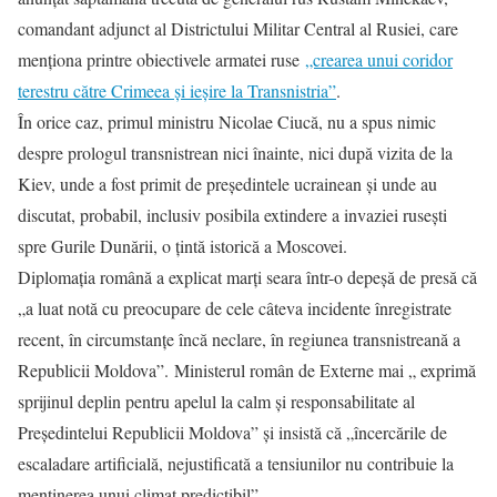
comandant adjunct al Districtului Militar Central al Rusiei, care
menționa printre obiectivele armatei ruse
„crearea unui coridor
terestru către Crimeea și ieșire la Transnistria”
.
În orice caz, primul ministru Nicolae Ciucă, nu a spus nimic
despre prologul transnistrean nici înainte, nici după vizita de la
Kiev, unde a fost primit de președintele ucrainean și unde au
discutat, probabil, inclusiv posibila extindere a invaziei rusești
spre Gurile Dunării, o țintă istorică a Moscovei.
Diplomația română a explicat marți seara într-o depeșă de presă că
„a luat notă cu preocupare de cele câteva incidente înregistrate
recent, în circumstanțe încă neclare, în regiunea transnistreană a
Republicii Moldova”. Ministerul român de Externe mai „ exprimă
sprijinul deplin pentru apelul la calm și responsabilitate al
Președintelui Republicii Moldova” și insistă că „încercările de
escaladare artificială, nejustificată a tensiunilor nu contribuie la
menținerea unui climat predictibil”.