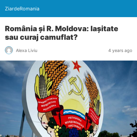
ZiardeRomania
România și R. Moldova: lașitate
sau curaj camuflat?
Alexa Liviu
4 years ago