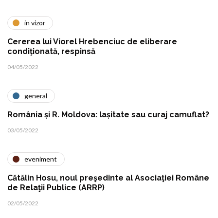
in vizor
Cererea lui Viorel Hrebenciuc de eliberare
condiţionată, respinsă
04/05/2022
general
România și R. Moldova: lașitate sau curaj camuflat?
03/05/2022
eveniment
Cătălin Hosu, noul preşedinte al Asociaţiei Române
de Relaţii Publice (ARRP)
02/05/2022